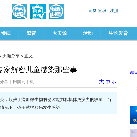
慢病
监督
大夫说
活动
生长发育
>
大咖分享
> 正文
专家解密儿童感染那些事
精
大
分享
|
扫描到手机
中
小
染，取决于病原微生物的侵袭能力和机体免疫力的较量，当
情况下，孩子就很容易发生感染。