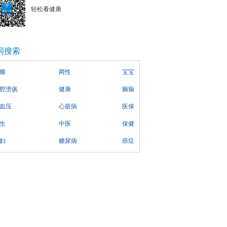
轻松看健康
词搜索
瘤
两性
宝宝
腔溃疡
健康
癫痫
血压
心脏病
医保
生
中医
保健
妇
糖尿病
癌症