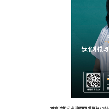
(健康时报记者 毛圆圆 董颖钰)
“