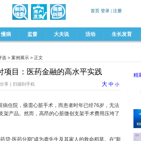
慢病
监督
大夫说
活动
生长发育
评选
>
案例展示
> 正文
支付项目：医药金融的高水平实践
精
大
分享
|
扫描到手机
中
小
心脏病住院，亟需心脏手术，而患者时年已经76岁，无法
支架产品。然而，高昂的心脏微创支架手术费用压垮了
药贷·医药分期”成为龚先生及其家人的救命稻草。在“新