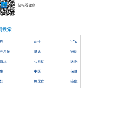
轻松看健康
词搜索
瘤
两性
宝宝
腔溃疡
健康
癫痫
血压
心脏病
医保
生
中医
保健
妇
糖尿病
癌症