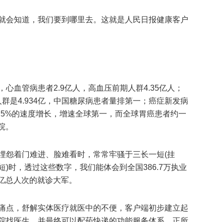
就会知道，我们要到哪里去。这就是人民日报健康客户
心血管病患者2.9亿人，高血压前期人群4.35亿人；
人群是4.934亿，中国糖尿病患者量排第一；癌症新发病
3.5%的速度增长，增速全球第一，而全球胃癌患者约一
院。
埋怨着门难进、脸难看时，常常牢骚于三长一短(挂
)时，透过这些数字，我们能体会到全国386.7万执业
2亿总人次的就诊大军。
痛点，舒解实体医疗就医中的不便，客户端初步建立起
院找医生，并最终可以配药快递的功能服务体系。正所