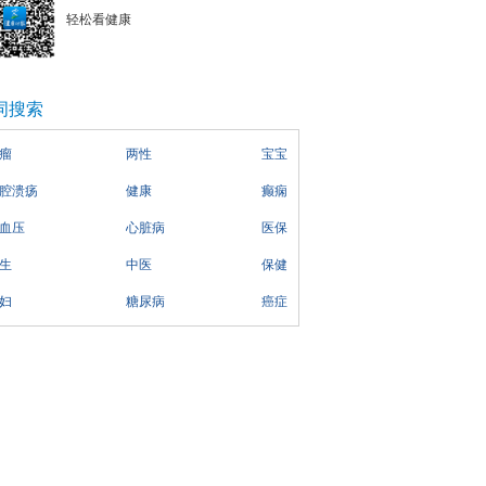
轻松看健康
词搜索
瘤
两性
宝宝
腔溃疡
健康
癫痫
血压
心脏病
医保
生
中医
保健
妇
糖尿病
癌症