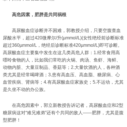
高危因素，肥胖是共同祸根
高尿酸血症诊断并不困难，郭教授介绍，只要空腹查血
尿酸水平，超过420微摩尔/升(µmmol/L)(女性绝经前诊断标准
超过360µmmol/L，绝经后诊断标准420µmmol/L)即可诊断。
高尿酸血症主要集中发生在这几类高危人群：1.经常食用高
嘌呤食物的人，比如我们常吃的火锅、肉汤、鱼虾、海鲜、
动物内脏、大量豆制品、香菇等；2.大量饮酒的人，各种酒
类尤其是经常喝啤酒；3.患有高血压、高血脂、糖尿病、心
血管疾病、肾病等；4.有高尿酸血症家族史；5.不运动，尤其
是久坐不动的办公族。
在高危因素中，郭立新教授告诉记者，高尿酸血症和2型
糖尿病这对“难兄难弟”还有个共同的敌人——肥胖，尤其是腹
型肥胖！