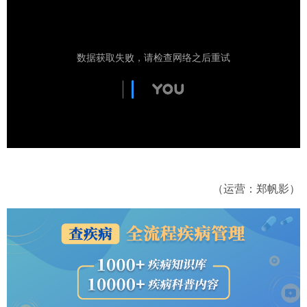
（运营：郑帆影）