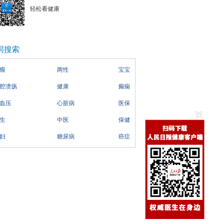
轻松看健康
词搜索
瘤
两性
宝宝
腔溃疡
健康
癫痫
血压
心脏病
医保
生
中医
保健
妇
糖尿病
癌症