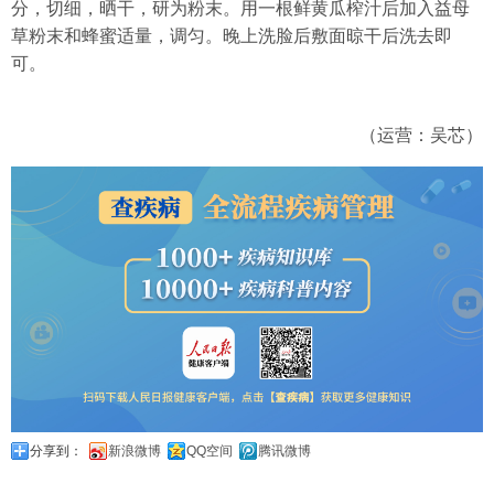
分，切细，晒干，研为粉末。用一根鲜黄瓜榨汁后加入益母
草粉末和蜂蜜适量，调匀。晚上洗脸后敷面晾干后洗去即
可。
（运营：吴芯）
分享到：
新浪微博
QQ空间
腾讯微博