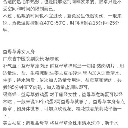
合适的热毛巾热敷，也是能够达到同样效果的。眼罩只是不
受空间和时间的限制而已。
不过，热敷的时间也不宜过长，避免发生低温烫伤。一般来
说，热敷温度控制在40℃~50℃，时间控制在15分钟~25分
钟。
益母草养女人身
广东省中医院副院长 杨志敏
补气血：益母草瘦肉汤 鲜益母草择尾沥干切段;猪肉切片，用
适量油、盐、生粉腌制;生姜去皮拍碎;向锅内加入适量清水、
生姜，待水沸后，依次加入适量食用油、益母草和猪肉，共
煮约5分钟直至肉熟，加入适量盐调味即可。
缓痛经：益母草煮鸡蛋 对于痛经女性，益母草煮鸡蛋可以经
常吃，一般来说10个鸡蛋2两益母草就够了。益母草本身有点
微寒，如身体微寒，可加点玫瑰花、桂花或者茉莉花平衡一
下。
美白祛痘：调敷益母草 将益母草全株用清水洗净，沥干水