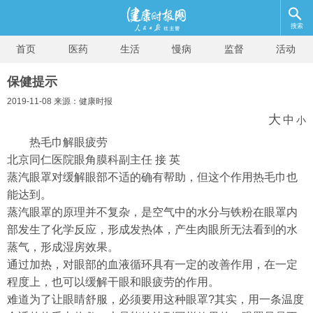
搜索
首页
医药
生活
慢病
监督
活动
保健提示
2019-11-08 来源：健康时报
大
中
小
热毛巾解眼疲劳
北京同仁医院眼角膜科副主任 接 英
蒸汽眼罩对缓解眼部不适的确有帮助，但这个作用热毛巾也
能达到。
蒸汽眼罩的原理并不复杂，是空气中的水分与铁粉在眼罩内
部发生了化学反应，形成发热体，产生肉眼所无法看到的水
蒸气，形成湿房效果。
通过加热，对眼部的血液循环具有一定的改善作用，在一定
程度上，也可以缓解干眼和眼疲劳的作用。
难道为了让眼睛舒服，必须要用这种眼罩?其实，用一条温度