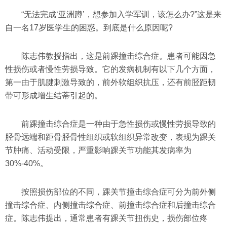
“无法完成‘亚洲蹲’，想参加入学军训，该怎么办?”这是来
自一名17岁医学生的困惑。到底是什么原因呢?
陈志伟教授指出，这是前踝撞击综合症。患者可能因急
性损伤或者慢性劳损导致。它的发病机制有以下几个方面，
第一由于肌腱刺激导致的，前外软组织抗压，还有前胫距韧
带可形成增生结蒂引起的。
前踝撞击综合症是一种由于急性损伤或慢性劳损导致的
胫骨远端和距骨胫骨性组织或软组织异常改变，表现为踝关
节肿痛、活动受限，严重影响踝关节功能其发病率为
30%-40%。
按照损伤部位的不同，踝关节撞击综合症可分为前外侧
撞击综合症、内侧撞击综合症、前撞击综合症和后撞击综合
症。陈志伟提出，通常患者有踝关节扭伤史，损伤部位疼