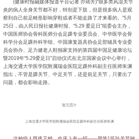
(健康时报融媒体报道平台记者 乔靖芳)“很多类风湿关节
炎的病人全身关节都不好，特别是下肢，但是很多病人是观
察到自己前足畸形影响穿鞋或者不能走路了才来看的。”5月
25日，由人民日报社健康时报、“5.29 爱足日”组委会主办，
中国医师协会骨科医师分会足踝专业委员会、中华医学会骨
科学分会足踝外科学组、中国康复器具协会足部辅具专业委
员会协办、足力健老人鞋独家支持的第四届中国足健康论坛
暨2019年“5.29爱足日”启动仪式在北京国家会议中心举行，
上海交通大学医学院附属瑞金医院足踝外科副主任医师朱渊
指出，不管是踝关节、中足关节，还是前足关节，只要出了
问题，都会影响走路。
上海交通大学医学院附属瑞金医院足踝外科副主任医师朱渊
这种病人既疼又畸，临床上有一招——用第1跖趾关节融