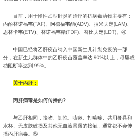
目前，用于慢性乙型肝炎的治疗的抗病毒药物主要有：
丙酚替诺福韦(TAF)、阿德福韦酯(ADV)、拉米夫定(LAM)、
恩替卡韦(ETV)、替诺福韦酯(TDF)、替比夫定(LDT)。④
中国已经将乙肝疫苗纳入中国新生儿计划免疫的一部
分，在新生儿群体中的乙肝疫苗覆盖率达 90%以 上，母婴成
功阻断率达到 95%。
关于丙肝：
丙肝病毒是如何传播的?
与乙肝相同，接吻、拥抱、咳嗽、打喷嚏、共用餐具和
水杯、无皮肤破损及其他无血液暴露的接触，通常都不会传
播丙肝病毒。⑤