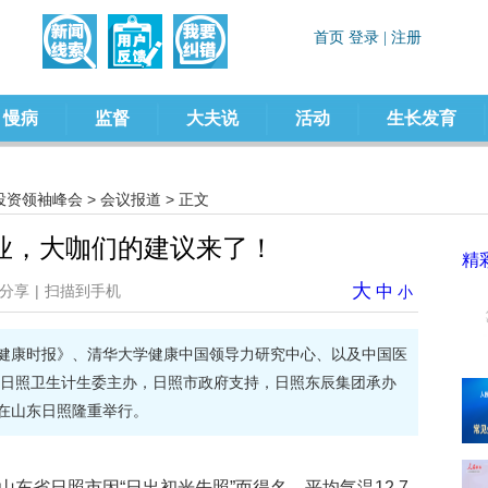
慢病
监督
大夫说
活动
生长发育
投资领袖峰会
>
会议报道
> 正文
业，大咖们的建议来了！
精
大
分享
|
扫描到手机
中
小
《健康时报》、清华大学健康中国领导力研究中心、以及中国医
日照卫生计生委主办，日照市政府支持，日照东辰集团承办
”在山东日照隆重举行。
山东省日照市因“日出初光先照”而得名，平均气温12.7