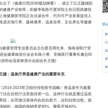
出台了《健康日照2030规划纲要》，成立了以王陇德院
的健康产业智库，积极争取陈可冀等院士在日照搭建技
上海健康医学院正在洽谈合作，均为可产业发展提供人
推进滨海疗养、森林康养、温泉浴养、文化养生等健康
热
肿
口
与健康管理专业委员会主任委员周生来、海南省医疗管
高
进会健康旅游分会会长陈小勇、安翰医疗董事长兼总经
养
游协会温泉旅游分会副会长王捷)
孕
王捷：
温泉疗养是健康产业的重要补充
2014-2023世卫组织传统医学战略》将温泉作为最重
疗法在自然疗法里面排第一位。这种疗法就是通过温泉
系统，从而激活身体内在的自愈力，达到自然治愈。据
销的，德国的报销率是90%、葡萄牙报40%。