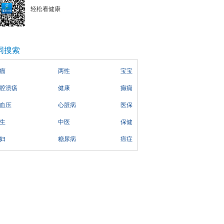
轻松看健康
词搜索
瘤
两性
宝宝
腔溃疡
健康
癫痫
血压
心脏病
医保
生
中医
保健
妇
糖尿病
癌症