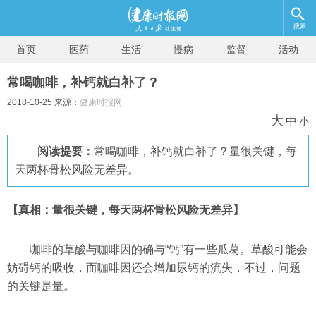
搜索
首页
医药
生活
慢病
监督
活动
常喝咖啡，补钙就白补了？
2018-10-25 来源：
健康时报网
大
中
小
阅读提要：
常喝咖啡，补钙就白补了？量很关键，每
天两杯骨松风险无差异。
【真相：量很关键，每天两杯骨松风险无差异】
咖啡的草酸与咖啡因的确与“钙”有一些瓜葛。草酸可能会
妨碍钙的吸收，而咖啡因还会增加尿钙的流失，不过，问题
的关键是量。