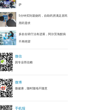
萨
5分钟买到退烧药，自助药房满足居民
用药需求
多款在研疗法有进展，阿尔茨海默病
不再绝望
微信
因专业而信赖
微博
微健康，随时随地不随意
手机报