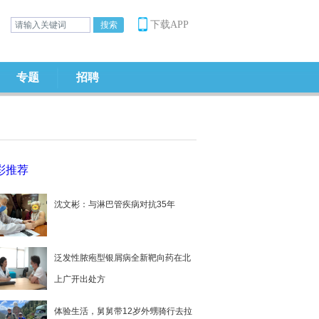
下载APP
专题
招聘
彩推荐
沈文彬：与淋巴管疾病对抗35年
泛发性脓疱型银屑病全新靶向药在北
上广开出处方
体验生活，舅舅带12岁外甥骑行去拉