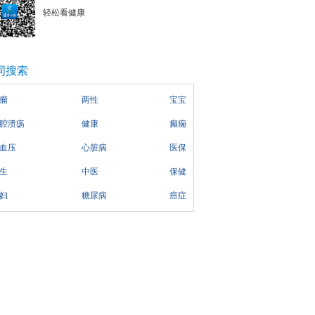
轻松看健康
词搜索
瘤
两性
宝宝
腔溃疡
健康
癫痫
血压
心脏病
医保
生
中医
保健
妇
糖尿病
癌症