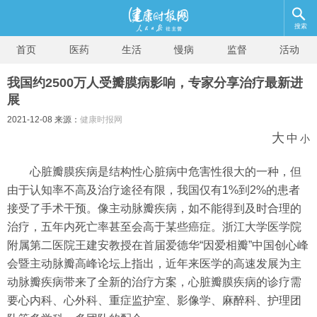
搜索
首页
医药
生活
慢病
监督
活动
我国约2500万人受瓣膜病影响，专家分享治疗最新进
展
2021-12-08 来源：
健康时报网
大
中
小
心脏瓣膜疾病是结构性心脏病中危害性很大的一种，但
由于认知率不高及治疗途径有限，我国仅有1%到2%的患者
接受了手术干预。像主动脉瓣疾病，如不能得到及时合理的
治疗，五年内死亡率甚至会高于某些癌症。浙江大学医学院
附属第二医院王建安教授在首届爱德华“因爱相瓣”中国创心峰
会暨主动脉瓣高峰论坛上指出，近年来医学的高速发展为主
动脉瓣疾病带来了全新的治疗方案，心脏瓣膜疾病的诊疗需
要心内科、心外科、重症监护室、影像学、麻醉科、护理团