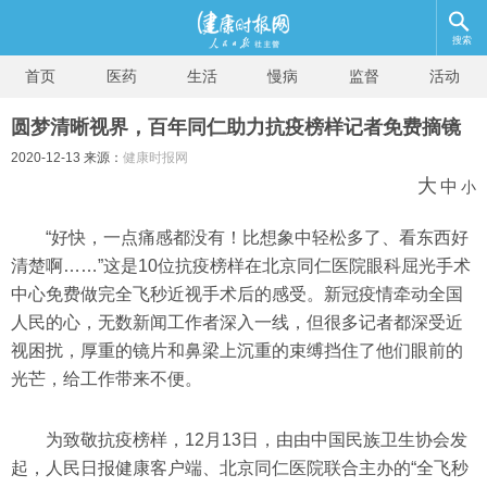
搜索
首页
医药
生活
慢病
监督
活动
圆梦清晰视界，百年同仁助力抗疫榜样记者免费摘镜
2020-12-13 来源：
健康时报网
大
中
小
“好快，一点痛感都没有！比想象中轻松多了、看东西好
清楚啊……”这是10位抗疫榜样在北京同仁医院眼科屈光手术
中心免费做完全飞秒近视手术后的感受。新冠疫情牵动全国
人民的心，无数新闻工作者深入一线，但很多记者都深受近
视困扰，厚重的镜片和鼻梁上沉重的束缚挡住了他们眼前的
光芒，给工作带来不便。
为致敬抗疫榜样，12月13日，由由中国民族卫生协会发
起，人民日报健康客户端、北京同仁医院联合主办
的“全飞秒