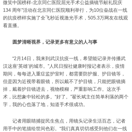
微笑中国榜样-北京同仁医院屈光手术公益摘镜节献礼院庆
134 周年”活动在北京同仁医院顺利举行，为10位奋战在一线
的抗疫榜样实施了全飞秒近视激光手术，505.3万网友在线观
看直播。
圆梦清晰视界，记录更多有意义的人与事
“2月14日，我来到武汉抗疫一线，希望能记录并传播武
汉这座‘英雄’的城市。”人民日报社健康时报记者表示，疫情
期间，每每进入重症监护室时，都需要防护服、护目镜等，
但是因为近视带着眼镜，所以戴不了护目镜，只能把眼镜摘
掉，戴着护目镜进去，视物模糊，严重影响工作。这次手
术，比想象中轻松的多。“好了。”翟长斌主任简单利落的两个
字，我的心也落了地，知道手术很成功。
记者用眼睛捕捉民生焦点，用镜头记录生活百态，记者
用手中的笔描绘世间色彩。“我们真真切切感受到他们在一线