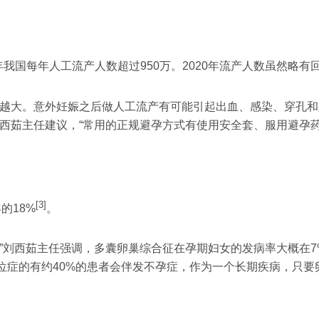
19年我国每年人工流产人数超过950万。2020年流产人数虽然略有
害越大。意外妊娠之后做人工流产有可能引起出血、感染、穿孔
西茹主任建议，“常用的正规避孕方式有使用安全套、服用避孕
[3]
的18%
。
。”刘西茹主任强调，多囊卵巢综合征在孕期妇女的发病率大概在
位症的有约40%的患者会伴发不孕症，作为一个长期疾病，只要