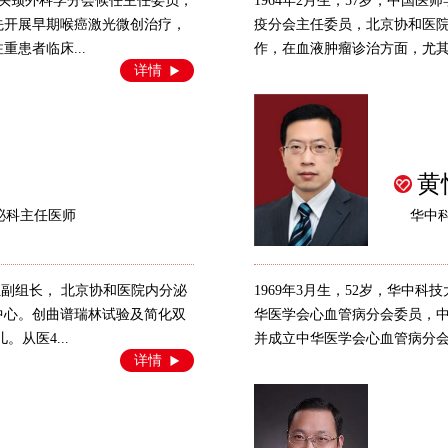
咽喉头颈外科学分会候任主任委员，
1964年2月生，57岁，中国
先开展早期喉癌激光微创治疗，
疫分会主任委员，北京协和医
患者临床...
作，在血液肿瘤诊治方面，尤其
详情
黄
泌科主任医师
华中
腺组副组长， 北京协和医院内分泌
1969年3月生，52岁，华中
中心。创曲谱瑞林试验及简化双
华医学会心血管病分会委员，
从医4...
并成立中华医学会心血管病分会代
详情