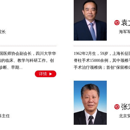
袁
院长
海军
、中国医师协会副会长，四川大学华
1962年2月生，59岁，上海
病的临床、教学与科研工作。创
脊柱手术15000余例，其中颈
断、早期...
手术治疗颈椎病；首创“保留椎体
详情
张
科主任
北京