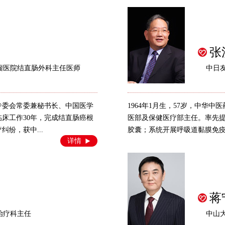
张
瘤医院结直肠外科主任医师
中日
癌专委会常委兼秘书长、中国医学
1964年1月生，57岁，中华
床工作30年，完成结直肠癌根
医部及保健医疗部主任。率先提
纠纷，获中...
胶囊；系统开展呼吸道黏膜免疫研
详情
蒋
治疗科主任
中山