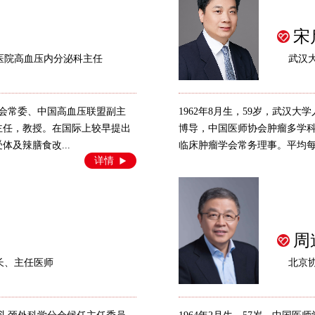
宋
医院高血压内分泌科主任
武汉
病学会常委、中国高血压联盟副主
1962年8月生，59岁，武汉
主任，教授。在国际上较早提出
博导，中国医师协会肿瘤多学
及辣膳食改...
临床肿瘤学会常务理事。平均每年
详情
周
长、主任医师
北京