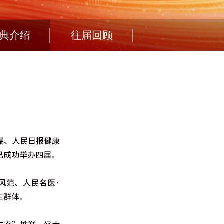
典介绍
往届回顾