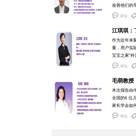
改善他们的
评论
江琪琪：
作为近年来
量，用户实际
宝宝之家”科
评论
毛萌教授
本次报告由
全国的6 
家长学会如何
评论