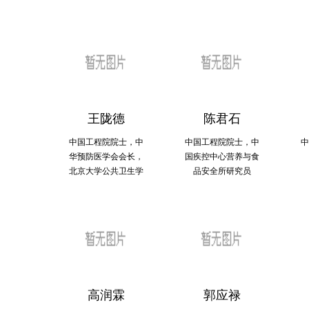
2014年，首届“6•16泌尿健康日”暨2014年泌尿健康关爱行动启
王陇德
陈君石
中国工程院院士，中
中国工程院院士，中
中
华预防医学会会长，
国疾控中心营养与食
北京大学公共卫生学
品安全所研究员
院院长
高润霖
郭应禄