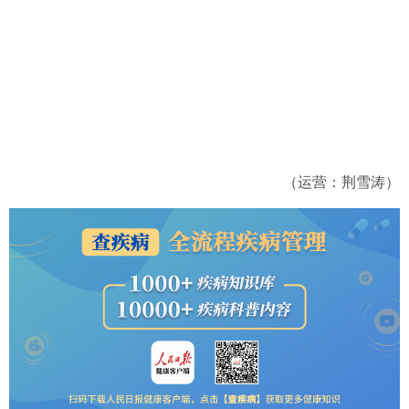
（运营：荆雪涛）