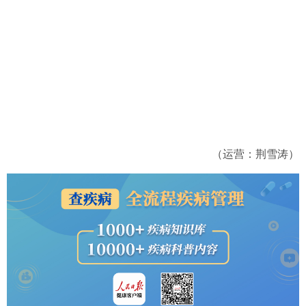
（运营：荆雪涛）