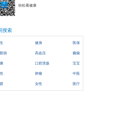
轻松看健康
词搜索
生
健身
医保
脏病
高血压
癫痫
康
口腔溃疡
宝宝
性
肿瘤
中医
督
女性
医疗