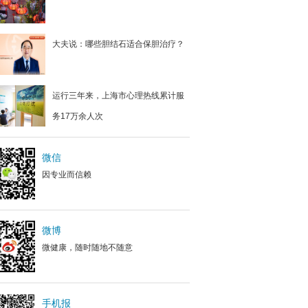
大夫说：哪些胆结石适合保胆治疗？
运行三年来，上海市心理热线累计服
务17万余人次
微信
因专业而信赖
微博
微健康，随时随地不随意
手机报