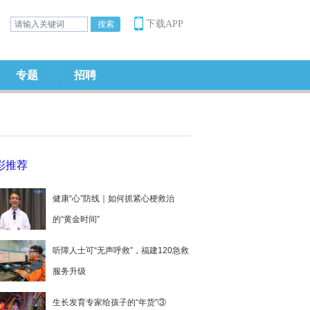
下载APP
专题
招聘
彩推荐
健康“心”防线｜如何抓紧心梗救治
的“黄金时间”
听障人士可“无声呼救”，福建120急救
服务升级
生长发育专家给孩子的“年货”③