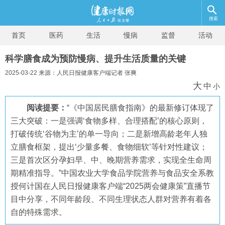
搜索
首页
医药
生活
慢病
监督
活动
科学膳食成为预防慢病、提升生活质量的关键
2025-03-22 来源：人民日报健康客户端记者 张爽
大
中
小
阅读提要：
“《中国居民膳食指南》的最新修订体现了
三大突破：一是强调‘食物多样、合理搭配’的核心原则，
打破传统‘谷物为主’的单一导向；二是新增高龄老年人独
立膳食框架，提出‘少量多餐、食物细软’等针对性建议；
三是首次区分孕妇早、中、晚期营养需求，实现全生命周
期精准指导。”中国农业大学食品学院营养与食品安全系教
授何计国在人民日报健康客户端“2025两会健康策”直播节
目中分享，不同年龄段、不同生理状态人群对营养有着各
自的特殊需求。