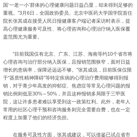
国‘一老一小’群体的心理健康问题日益凸显，却未得到足够的
重视。”3月6日，全国政协委员、北京中医药大学国学院首任
院长张其成在接受人民日报健康客户端记者采访时表示，提
高心理健康服务可及性、将心理咨询和心理治疗纳入医保覆
盖范围尤为重要。
“目前我国仅有北京、广东、江苏、海南等约10个省市将
心理咨询与治疗部分纳入医保，且报销范围狭窄，面对日益
增长的患病率，保障还远远不够。”张其成说，目前医保仅限
于“器质性精神障碍”等特定疾病的心理治疗费用能够得到报
销，对于青少年高发的抑郁症、焦虑症等常见心理问题的报
销比例则低至30%～50%，并且这种报销多局限于三甲医
院，这让许多患者难以享受到这一政策红利。此外，老年人
常用的社区心理干预和咨询服务则完全需要自费，也在一定
程度上加重了他们的经济负担。
在服务可及性方面，张其成建议，可以借鉴已试点省市