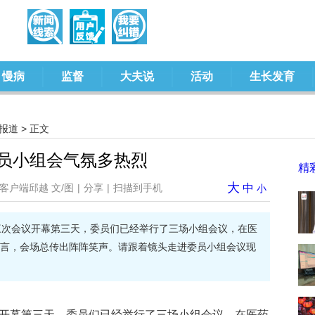
慢病
监督
大夫说
活动
生长发育
报道
> 正文
委员小组会气氛多热烈
精
大
客户端邱越 文/图
|
分享
|
扫描到手机
中
小
三次会议开幕第三天，委员们已经举行了三场小组会议，在医
言，会场总传出阵阵笑声。请跟着镜头走进委员小组会议现
议开幕第三天，委员们已经举行了三场小组会议，在医药