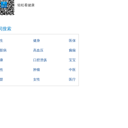
轻松看健康
词搜索
生
健身
医保
脏病
高血压
癫痫
康
口腔溃疡
宝宝
性
肿瘤
中医
督
女性
医疗