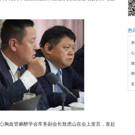
热
养
心
健
两
监
国心胸血管麻醉学会常务副会长敖虎山在会上发言，发起