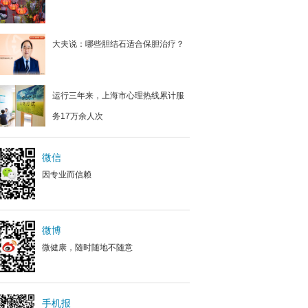
大夫说：哪些胆结石适合保胆治疗？
运行三年来，上海市心理热线累计服
务17万余人次
微信
因专业而信赖
微博
微健康，随时随地不随意
手机报