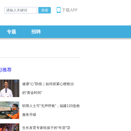
下载APP
专题
招聘
彩推荐
健康“心”防线｜如何抓紧心梗救治
的“黄金时间”
听障人士可“无声呼救”，福建120急救
服务升级
生长发育专家给孩子的“年货”③