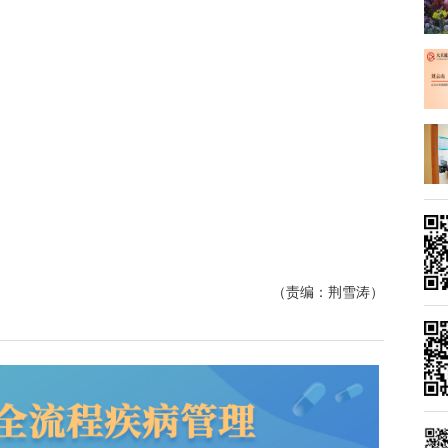
（责编：荆雪涛）