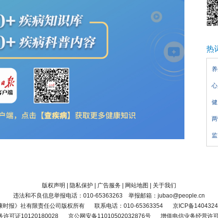
热
养
心
健
两
监
版权声明
|
隐私保护
|
广告服务
|
网站地图
|
关于我们
违法和不良信息举报电话：010-65363263 举报邮箱：jubao@people.cn
康时报》社有限责任公司版权所有
联系电话：010-65363354
京ICP备1404324
可证10120180028
京公网安备11010502032876号
增值电信业务经营许可证京