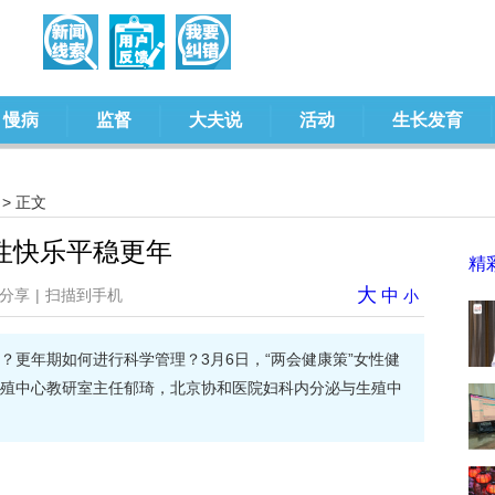
慢病
监督
大夫说
活动
生长发育
> 正文
性快乐平稳更年
精
大
分享
|
扫描到手机
中
小
？更年期如何进行科学管理？3月6日，“两会健康策”女性健
殖中心教研室主任郁琦，北京协和医院妇科内分泌与生殖中