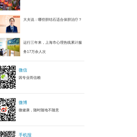
大夫说：哪些胆结石适合保胆治疗？
运行三年来，上海市心理热线累计服
务17万余人次
微信
因专业而信赖
微博
微健康，随时随地不随意
手机报