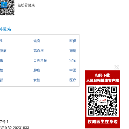
轻松看健康
词搜索
生
健身
医保
脏病
高血压
癫痫
康
口腔溃疡
宝宝
性
肿瘤
中医
督
女性
医疗
7号-1
B2-20231833