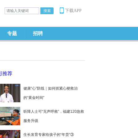
下载APP
专题
招聘
彩推荐
健康“心”防线｜如何抓紧心梗救治
的“黄金时间”
听障人士可“无声呼救”，福建120急救
服务升级
生长发育专家给孩子的“年货”③