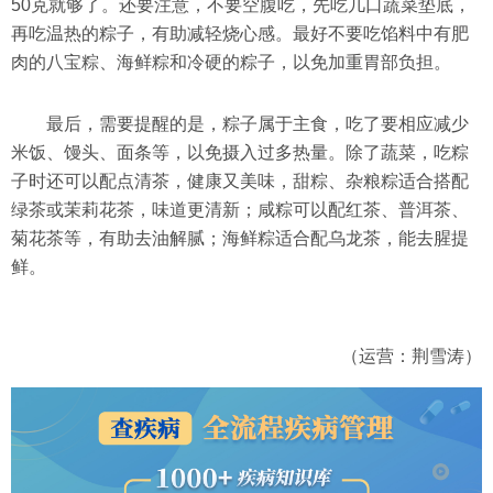
50克就够了。还要注意，不要空腹吃，先吃几口蔬菜垫底，
再吃温热的粽子，有助减轻烧心感。最好不要吃馅料中有肥
肉的八宝粽、海鲜粽和冷硬的粽子，以免加重胃部负担。
最后，需要提醒的是，粽子属于主食，吃了要相应减少
米饭、馒头、面条等，以免摄入过多热量。除了蔬菜，吃粽
子时还可以配点清茶，健康又美味，甜粽、杂粮粽适合搭配
绿茶或茉莉花茶，味道更清新；咸粽可以配红茶、普洱茶、
菊花茶等，有助去油解腻；海鲜粽适合配乌龙茶，能去腥提
鲜。
（运营：荆雪涛）