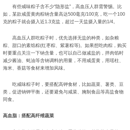
有些咸味粽子含不少“隐形盐”，高血压人群需警惕。比
如，某款咸蛋黄肉粽钠含量高达500毫克/100克，吃一个100
克的粽子就会摄入近1.3克盐，超过一天盐摄入量的1/4。
高血压人群吃粽子时，优先选择无盐的种类，如杂粮
粽、甜口的素馅粽(红枣粽、紫薯粽等)。如果想吃肉粽，购买
时要重点关注一下钠含量，也可以自己做减盐的，拌肉馅时
减少酱油、蚝油等含钠调料的用量，不用咸蛋黄，用瑶柱、
海米、香菇等食材来增加风味。
吃咸味粽子时，要搭配高钾食材，比如蔬菜、薯类、豆
类，促进钠钾平衡，还要避免与咸菜、腌制食品等高盐食物
同食。
高血脂：搭配高纤维蔬菜