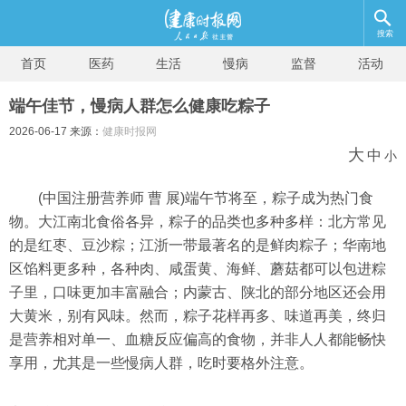
搜索
首页
医药
生活
慢病
监督
活动
端午佳节，慢病人群怎么健康吃粽子
2026-06-17 来源：
健康时报网
大
中
小
(中国注册营养师 曹 展)端午节将至，粽子成为热门食
物。大江南北食俗各异，粽子的品类也多种多样：北方常见
的是红枣、豆沙粽；江浙一带最著名的是鲜肉粽子；华南地
区馅料更多种，各种肉、咸蛋黄、海鲜、蘑菇都可以包进粽
子里，口味更加丰富融合；内蒙古、陕北的部分地区还会用
大黄米，别有风味。然而，粽子花样再多、味道再美，终归
是营养相对单一、血糖反应偏高的食物，并非人人都能畅快
享用，尤其是一些慢病人群，吃时要格外注意。