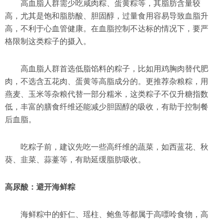
高血脂人群需少吃咸肉粽、蛋黄粽等，其脂肪含量较
高，尤其是饱和脂肪酸、胆固醇，过量食用容易导致血脂升
高，不利于心血管健康。在血脂控制不达标的情况下，要严
格限制这类粽子的摄入。
高血脂人群首选低脂馅料的粽子，比如用鸡胸肉替代肥
肉，不选含五花肉、蛋黄等高脂成分的。更推荐杂粮粽，用
燕麦、玉米等杂粮代替一部分糯米，这类粽子不仅升糖指数
低，丰富的膳食纤维还能减少胆固醇的吸收，有助于控制餐
后血脂。
吃粽子前，建议先吃一些高纤维的蔬菜，如西蓝花、秋
葵、韭菜、蒜薹等，有助延缓脂肪吸收。
高尿酸：避开海鲜粽
海鲜粽中的虾仁、瑶柱、鲍鱼等都属于高嘌呤食物，高