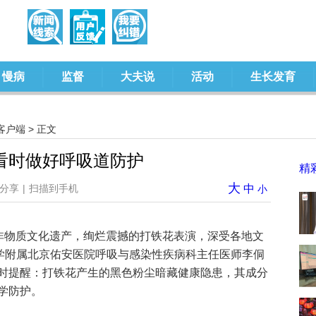
慢病
监督
大夫说
活动
生长发育
客户端
> 正文
看时做好呼吸道防护
精
大
分享
|
扫描到手机
中
小
非物质文化遗产‌，绚烂震撼的打铁花表演，深受各地文
大学附属北京佑安医院呼吸与感染性疾病科主任医师李侗
时提醒：打铁花产生的黑色粉尘暗藏健康隐患，其成分
学防护。