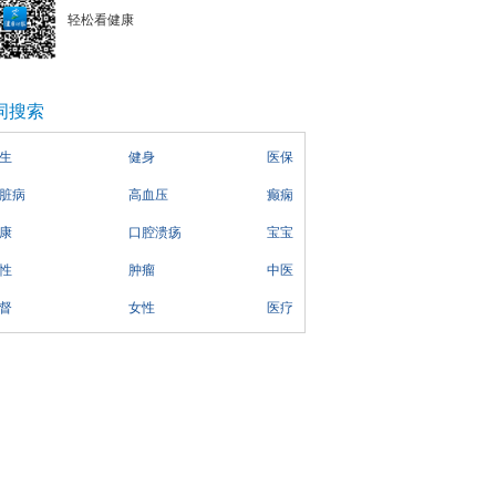
轻松看健康
词搜索
生
健身
医保
脏病
高血压
癫痫
康
口腔溃疡
宝宝
性
肿瘤
中医
督
女性
医疗