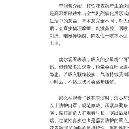
李侗曾介绍，打铁花表演产生的肉
是高温熔融铁水与空气剧烈氧化后形成
生活中的灰尘、草木灰完全不同，对人
后，会直接物理摩擦、刺激鼻腔、咽喉
刺痛、咽喉异物感、阵发性干咳等不适
出血。
偶尔观看表演，吸入的少量粉尘可
伤。但频繁多次观看，粉尘会在呼吸道
隐患。若吸入颗粒较多，气道持续受刺
小时后，不适症状才会逐步缓解。
那么在观看打铁花表演时，演员与观
以上防护口罩，规范佩戴、压紧鼻梁条
演，缩短高危人群观看时长，演出后及
喘、过敏性鼻炎患者是需要防护的重点
花表演演员面临的是持续性、累积性职