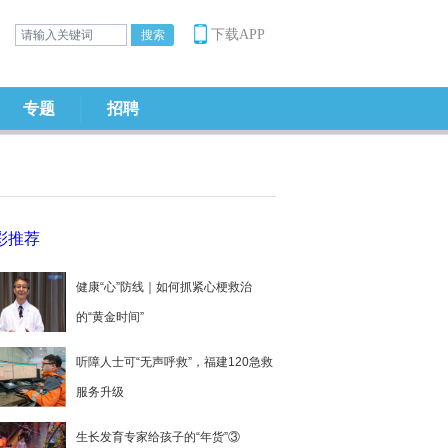
下载APP
专题
招聘
彩推荐
健康“心”防线｜如何抓紧心梗救治
的“黄金时间”
听障人士可“无声呼救”，福建120急救
服务升级
生长发育专家给孩子的“年货”③