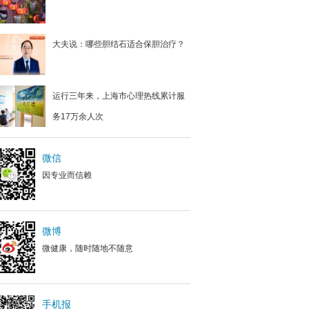
大夫说：哪些胆结石适合保胆治疗？
运行三年来，上海市心理热线累计服
务17万余人次
微信
因专业而信赖
微博
微健康，随时随地不随意
手机报