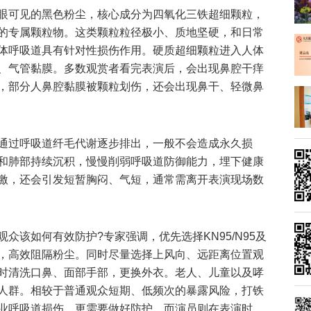
眼可见的黑色粉尘，核心成分为四氧化三铁超细颗粒，
的专属颗粒物。这类颗粒粒径极小、质地坚硬，和日常
体呼吸道具有针对性损伤作用。硬质超细颗粒进入人体
、气管黏膜。多数观赏者看完表演后，会出现鼻腔干痒
，部分人鼻腔黏膜被颗粒划伤，还会出现鼻干、轻微鼻
通过呼吸道纤毛代谢逐步排出，一般不会造成永久损
和肺部持续沉积，慢慢削弱呼吸道防御能力，埋下健康
激，还会引发短暂胸闷、气短，通常需离开表演现场数
众该如何有效防护?专家强调，优先选择KN95/N95及
，高效阻隔粉尘。同时尽量选择上风向、远距离位置观
时清洗口鼻、面部手部，更换外衣。老人、儿童以及哮
人群。相较于普通观众短期、低频次的暴露风险，打铁
业呼吸道损伤，更需要做好防护。而演员则在表演时，