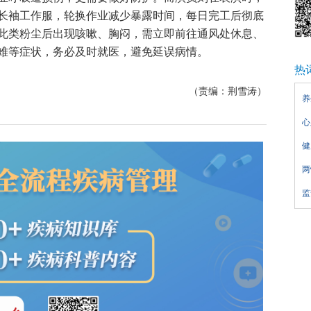
长袖工作服，轮换作业减少暴露时间，每日完工后彻底
此类粉尘后出现咳嗽、胸闷，需立即前往通风处休息、
难等症状，务必及时就医，避免延误病情。
热
（责编：荆雪涛）
养
心
健
两
监