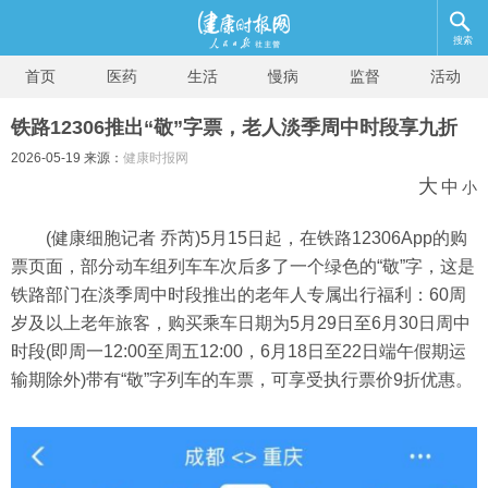
搜索
首页
医药
生活
慢病
监督
活动
铁路12306推出“敬”字票，老人淡季周中时段享九折
2026-05-19 来源：
健康时报网
大
中
小
(健康细胞记者 乔芮)5月15日起，在铁路12306App的购
票页面，部分动车组列车车次后多了一个绿色的“敬”字，这是
铁路部门在淡季周中时段推出的老年人专属出行福利：60周
岁及以上老年旅客，购买乘车日期为5月29日至6月30日周中
时段(即周一12:00至周五12:00，6月18日至22日端午假期运
输期除外)带有“敬”字列车的车票，可享受执行票价9折优惠。