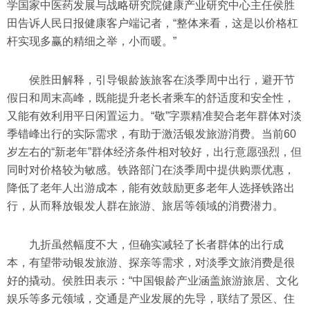
学国家中医药发展与战略研究院健康产业研究中心主任侯胜
田告诉人民日报健康客户端记者，“整体来看，这是以价格杠
杆实现多赢的精细之举，小而暖。”
侯胜田解释，引导银龄族旅客在淡季周中出行，避开节
假日和周末高峰，既能提升老长者乘车的舒适度和安全性，
又能有效利用平日闲置运力。“敬”字票精准契合老年群体对淡
季错峰出行的实际需求，有助于激活银发旅游消费。当前60
岁左右的“新老年”群体经济条件相对较好，出行意愿强烈，但
同时对价格较为敏感。铁路部门在淡季周中提供购票优惠，
降低了老年人出游成本，能有效鼓励更多老年人选择铁路出
行，从而释放银发人群在旅游、旅居等领域的消费潜力。
九折虽然幅度不大，但确实减轻了长者群体的出行成
本，有望带动银发旅游、探亲等需求，对淡季文旅消费是很
好的撬动。侯胜田表示：“中国银龄产业涵盖旅游旅居、文化
娱乐等多元领域，交通是产业发展的先导，联结了景区、住