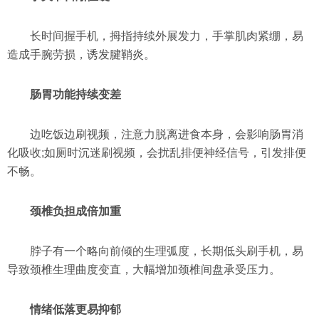
长时间握手机，拇指持续外展发力，手掌肌肉紧绷，易
造成手腕劳损，诱发腱鞘炎。
肠胃功能持续变差
边吃饭边刷视频，注意力脱离进食本身，会影响肠胃消
化吸收;如厕时沉迷刷视频，会扰乱排便神经信号，引发排便
不畅。
颈椎负担成倍加重
脖子有一个略向前倾的生理弧度，长期低头刷手机，易
导致颈椎生理曲度变直，大幅增加颈椎间盘承受压力。
情绪低落更易抑郁