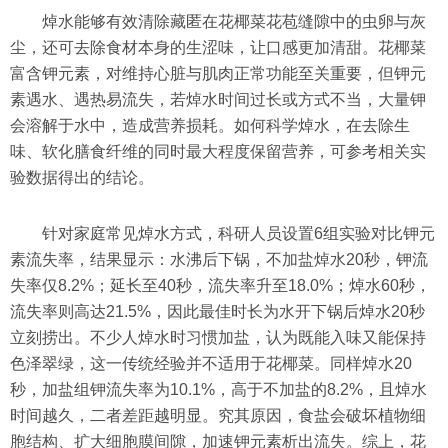
焯水能够有效清除藏匿在花椰菜花苞缝隙中的虫卵与灰
尘，还可去除食材本身的生涩味，让口感更加清甜。花椰菜
富含钾元素，对维持心脏与肌肉正常功能至关重要，但钾元
素遇水、遇热易流失，若焯水时间过长或方式不当，大量钾
会溶解于水中，造成营养损耗。如何科学焯水，在去除生
味、软化膳食纤维的同时最大程度保留营养，可参考相关实
验数据得出的结论。
针对家庭常见焯水方式，科研人员设置6组实验对比钾元
素流失率，结果显示：水沸后下锅，不加盐焯水20秒，钾流
失率仅8.2%；延长至40秒，流失率升至18.0%；焯水60秒，
流失率则高达21.5%，因此最佳时长为水开下锅后焯水20秒
立刻捞出。不少人焯水时习惯加盐，认为既能入味又能保持
色泽翠绿，这一传统经验并不适用于花椰菜。同样焯水20
秒，加盐组钾流失率为10.1%，高于不加盐的8.2%，且焯水
时间越久，二者差距越明显。究其原因，食盐会破坏植物细
胞结构、扩大细胞膜间隙，加速钾元素析出流失。综上，花