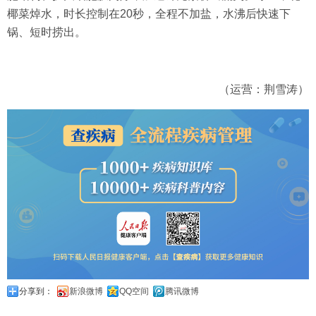
椰菜焯水，时长控制在20秒，全程不加盐，水沸后快速下
锅、短时捞出。
（运营：荆雪涛）
分享到：
新浪微博
QQ空间
腾讯微博