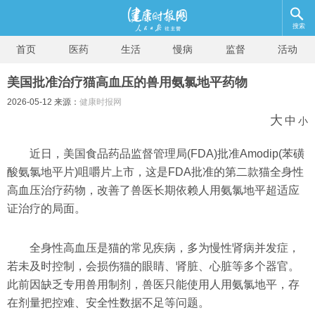
搜索
首页
医药
生活
慢病
监督
活动
美国批准治疗猫高血压的兽用氨氯地平药物
2026-05-12 来源：
健康时报网
大
中
小
近日，美国食品药品监督管理局(FDA)批准Amodip(苯磺
酸氨氯地平片)咀嚼片上市，这是FDA批准的第二款猫全身性
高血压治疗药物，改善了兽医长期依赖人用氨氯地平超适应
证治疗的局面。
全身性高血压是猫的常见疾病，多为慢性肾病并发症，
若未及时控制，会损伤猫的眼睛、肾脏、心脏等多个器官。
此前因缺乏专用兽用制剂，兽医只能使用人用氨氯地平，存
在剂量把控难、安全性数据不足等问题。