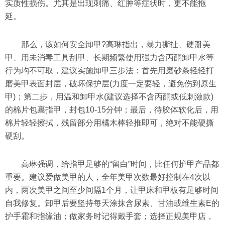
实质性损伤。尤其是出现刺痛、红肿等症状时，更不能拖
延。
那么，该如何安全卸甲?高琳指出，暴力撕扯、硬掰美
甲、用未消毒工具刮甲、长期频繁使用强力含丙酮卸甲水等
行为均不可取，建议实施卸甲三步法：首先用磨砂条轻轻打
磨美甲表面封层，破坏保护层(力度一定要轻，避免伤到原生
甲)；第二步，用温和卸甲水(建议选择不含丙酮或低刺激款)
的棉片包裹指甲，封包10-15分钟；最后，待胶体软化后，用
棉片轻轻擦拭，残留部分用橘木棒轻推即可，绝对不能硬撕
硬刮。
高琳强调，给指甲足够的“留白”时间，比任何护甲产品都
重要。建议爱做美甲的人，全年美甲次数最好控制在4次以
内，两次美甲之间至少间隔1个月，让甲床和甲板有足够时间
自我修复。卸甲后要坚持每天涂抹含尿素、甘油或维生素E的
护手霜和指缘油；做家务时记得戴手套；选择正规美甲店，