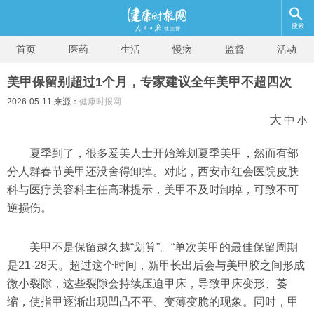
搜索
首页
医药
生活
慢病
监督
活动
美甲保留别超过1个月，专家建议全年美甲不超四次
2026-05-11 来源：
健康时报网
大
中
小
夏季到了，很多爱美人士开始筹划夏季美甲，然而有部
分人群春节美甲还没舍得卸掉。对此，西安市红会医院皮肤
科与医疗美容科主任高琳提示，美甲不及时卸掉，可致不可
逆损伤。
美甲不是保留越久越“划算”。“单次美甲的最佳保留周期
是21-28天。超过这个时间，新甲长出后会与美甲胶之间形成
微小裂隙，这些裂隙会持续压迫甲床，导致甲床变形、萎
缩，使指甲逐渐出现凹凸不平、变薄变脆的现象。同时，甲