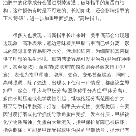
油胶中的化学成分会通过裂隙渗透，破坏指甲的角蛋白结
构，这种损伤有时是不可逆的。长期如此，还会影响指甲的
正常‘呼吸’，进一步加重甲面损伤。”高琳指出。
很多人也发现，当新指甲长出来时，美甲底部会出现翘
边现象，高琳表示，翘边意味着美甲胶与甲面已经分离，形
成的缝隙非常容易积存水分、污垢和细菌，为细菌和真菌提
供了理想的滋生环境。细菌感染容易引发甲沟炎(甲沟红肿疼
痛，甚至流脓)；而真菌(皮肤癣菌)感染则会导致灰指甲(甲
癣)，表现为指甲浑浊、增厚、变色、变形甚至脱落。同时，
高琳强调，除了翘边，出现以下任何一种情况，都建议立即
卸甲：起空，甲床与甲板分离(医学称甲分离症/甲床分离)，
多由长期压迫或化学腐蚀引起，继续拖延分离范围会扩大，
甚至导致指甲脱落；打卷，指甲失去韧性、变得脆弱，主要
因过度打磨或化学损伤导致角蛋白受损；发白分层，甲板被
化学物质腐蚀、角蛋白大量流失，指甲保护屏障已被破坏；
指尖刺痛：可能是甲床受损或甲沟炎的早期信号，提示已有