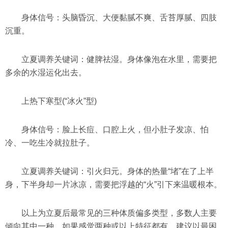
身体信号：头脑昏沉、大便黏腻不爽、舌苔厚腻、四肢
沉重。
立夏调养关键词：健脾祛湿。身体像泡在水里，需要把
多余的水湿运化出去。
上热下寒型(“冰火”型)
身体信号：脸上长痘、口腔上火，但小肚子发凉、怕
冷、一吃生冷就拉肚子。
立夏调养关键词：引火归元。身体的热量“堵”在了上半
身，下半身却一片冰凉，需要把浮越的“火”引下来温暖根本。
以上为立夏后最常见的三种体质偏多类型，多数人主要
倾向其中一种。如果感觉两种或以上特征都有，建议以最困