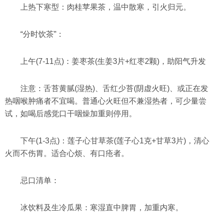
上热下寒型：肉桂苹果茶，温中散寒，引火归元。
“分时饮茶”：
上午(7-11点)：姜枣茶(生姜3片+红枣2颗)，助阳气升发
注意：舌苔黄腻(湿热)、舌红少苔(阴虚火旺)、或正在发
热咽喉肿痛者不宜喝。普通心火旺但不兼湿热者，可少量尝
试，如喝后感觉口干咽燥加重则停用。
下午(1-3点)：莲子心甘草茶(莲子心1克+甘草3片)，清心
火而不伤胃。适合心烦、有口疮者。
忌口清单：
冰饮料及生冷瓜果：寒湿直中脾胃，加重内寒。