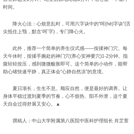
时间。
降火心法：心烦意乱时，可用六字诀中的“呵(hē)字诀”(舌
尖抵住上颚，默念‘呵’字)，专门降心火。
此外，推荐一个简单的养生仪式感——按揉神门穴。每
天午休时，按揉手腕处的神门穴(养心安神要穴)1-2分钟。指
腹轻轻按压，感到微微酸胀即可。这个简单的小动作，能帮
助心绪快速平静，真正体会“心静自然凉”的意境。
夏日渐长，生生不息。顺应自然，便是最好的调养。让
身体平稳过渡到夏季的节奏，心不烦热、阳不外泄，这个夏
天自会过得舒展又安心。▲
撰稿人：中山大学附属第八医院中医科护理组长 肖芷萱