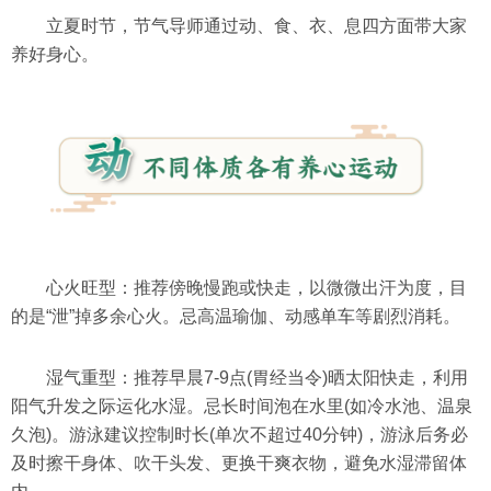
立夏时节，节气导师通过动、食、衣、息四方面带大家
养好身心。
心火旺型：推荐傍晚慢跑或快走，以微微出汗为度，目
的是“泄”掉多余心火。忌高温瑜伽、动感单车等剧烈消耗。
湿气重型：推荐早晨7-9点(胃经当令)晒太阳快走，利用
阳气升发之际运化水湿。忌长时间泡在水里(如冷水池、温泉
久泡)。游泳建议控制时长(单次不超过40分钟)，游泳后务必
及时擦干身体、吹干头发、更换干爽衣物，避免水湿滞留体