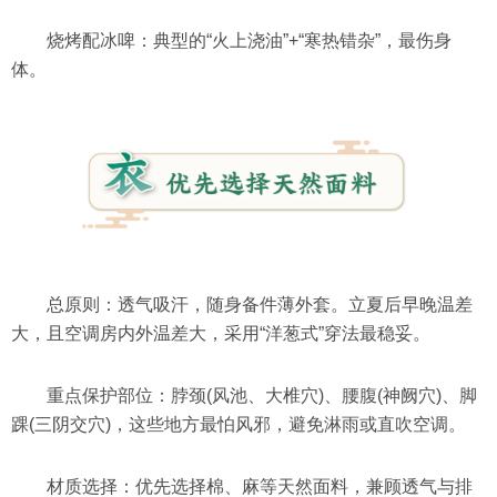
烧烤配冰啤：典型的“火上浇油”+“寒热错杂”，最伤身
体。
总原则：透气吸汗，随身备件薄外套。立夏后早晚温差
大，且空调房内外温差大，采用“洋葱式”穿法最稳妥。
重点保护部位：脖颈(风池、大椎穴)、腰腹(神阙穴)、脚
踝(三阴交穴)，这些地方最怕风邪，避免淋雨或直吹空调。
材质选择：优先选择棉、麻等天然面料，兼顾透气与排