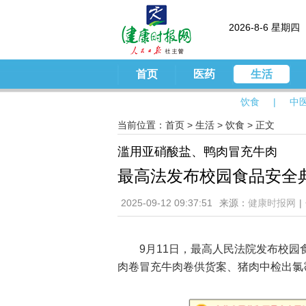
2026-8-6 星期四
首页
医药
生活
饮食
|
中
当前位置：
首页
>
生活
>
饮食
> 正文
滥用亚硝酸盐、鸭肉冒充牛肉
最高法发布校园食品安全
2025-09-12 09:37:51
来源：
健康时报网
|
9月11日，最高人民法院发布校
肉卷冒充牛肉卷供货案、猪肉中检出氯