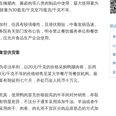
在腌腊肉、酱卤肉等八类肉制品中使用，最大使用量为
留量为30毫克/千克至70毫克/千克不等。
加剂，但具有较强毒性，且潜伏期短，中毒发病迅速。
热
务院有关部门发布公告，明令禁止餐饮服务单位和餐饮
养
，仅允许食品生产企业使用。
心
食堂供货案
健
两
罗某为非法牟利，以20元/千克的价格采购鸭脯肉卷，后用
监
44元/千克不等的价格销售至某大学餐厅等餐饮机构。最
某有期徒刑七个月，并处罚金人民币十万元。
充真，使用鸭肉冒充价格较高的牛羊肉对外销售，牟取
有明显差异，不法分子通常采用添加牛油、羊油或者牛
采用肉干、肉卷、肉丸等不宜区分肉品原形态的方式加