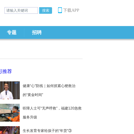
下载APP
专题
招聘
彩推荐
健康“心”防线｜如何抓紧心梗救治
的“黄金时间”
听障人士可“无声呼救”，福建120急救
服务升级
生长发育专家给孩子的“年货”③