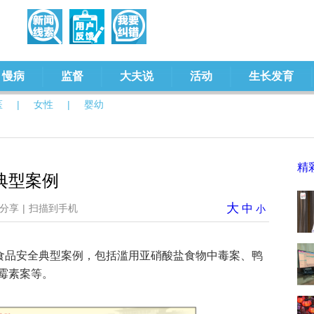
慢病
监督
大夫说
活动
生长发育
医
|
女性
|
婴幼
精
典型案例
大
分享
|
扫描到手机
中
小
园食品安全典型案例，包括滥用亚硝酸盐食物中毒案、鸭
霉素案等。