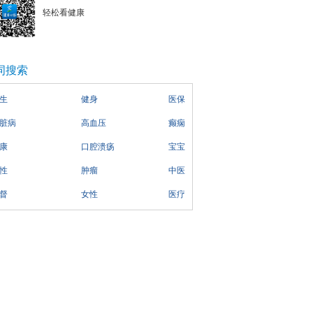
轻松看健康
词搜索
生
健身
医保
脏病
高血压
癫痫
康
口腔溃疡
宝宝
性
肿瘤
中医
督
女性
医疗