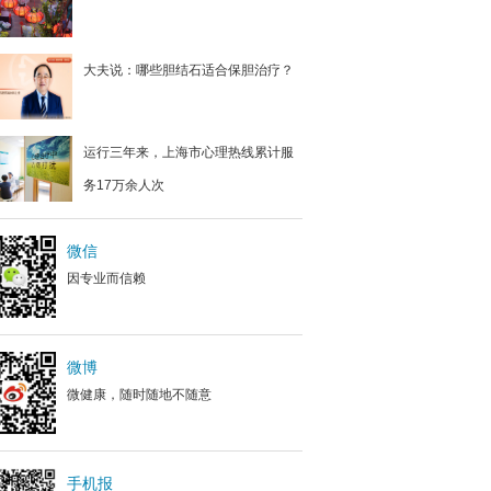
大夫说：哪些胆结石适合保胆治疗？
运行三年来，上海市心理热线累计服
务17万余人次
微信
因专业而信赖
微博
微健康，随时随地不随意
手机报