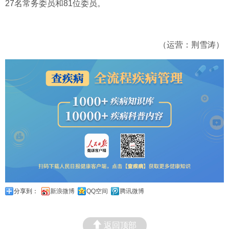
27名常务委员和81位委员。
（运营：荆雪涛）
分享到：
新浪微博
QQ空间
腾讯微博
返回顶部