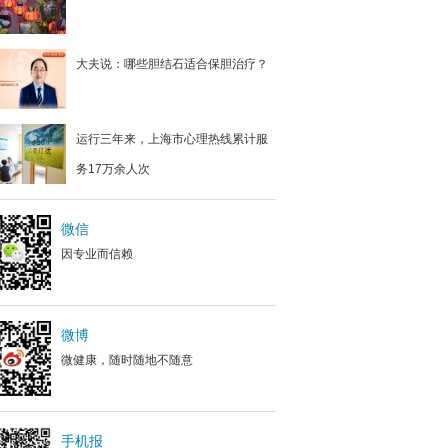
大夫说：哪些胆结石适合保胆治疗？
运行三年来，上海市心理热线累计服
务17万余人次
微信
因专业而信赖
微博
微健康，随时随地不随意
手机报