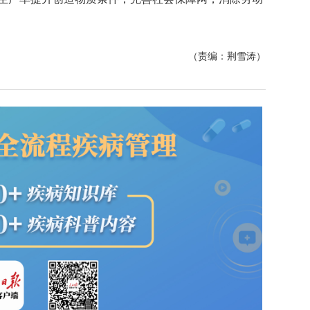
（责编：荆雪涛）