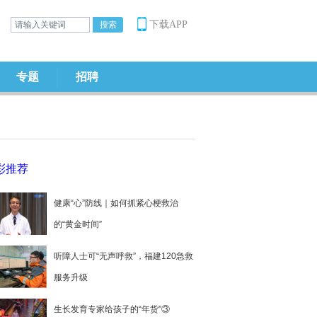
下载APP
专题
招聘
彩推荐
健康“心”防线｜如何抓紧心梗救治
的“黄金时间”
听障人士可“无声呼救”，福建120急救
服务升级
生长发育专家给孩子的“年货”③