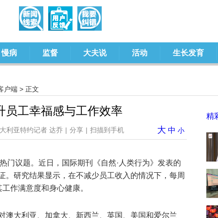
慢病
监督
大夫说
活动
生长发育
客户端
> 正文
升员工幸福感与工作效率
精
大
大利亚特约记者 达乔
|
分享
|
扫描到手机
中
小
国热门议题。近日，国际期刊《自然·人类行为》发表的
证。研究结果显示，在不减少员工收入的情况下，每周
其工作满意度和身心健康。
对澳大利亚、加拿大、新西兰、英国、美国和爱尔兰