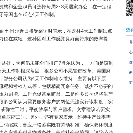
机构和企业职员可选择每周2~3天居家办公，在一定程
牙等国也在试点4天工作制。
热
丽叶·肖尔近日接受采访时表示，在既往4天工作制试点
力也在减轻，这种因对工作感觉良好而带来的效率提
养
心
健
的益处，为何仍未能全面推广?肖尔认为，一方面是该制
5天工作制根深蒂固，很多公司不愿冒进改革。美国麻
两
，部分公司认为4天工作制难以维持，主要有以下原
监
流程和考核方式等，包括精简冗余任务、减少不必要的
压力剧增、工作仓促甚至懈怠。二是许多公司仍将生产
很多公司认为需要服务客户的岗位无法实行该制度，实
作制或弹性工时，平衡效率与客户需求。文章建议若要实
简单压缩工时。另外，还有专家表示，维持生产效率需
工时缩减，更应严格落实既有劳动标准，确保双休制度
生产率提升创造物质条件；完善社会保障网，消除劳动