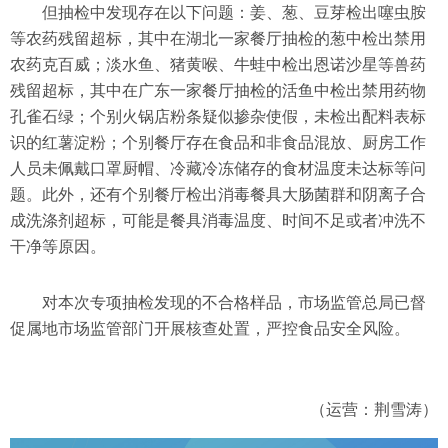
但抽检中发现存在以下问题：姜、葱、豆芽检出噻虫胺
等农药残留超标，其中在湖北一家餐厅抽检的葱中检出禁用
农药克百威；淡水鱼、猪黄喉、牛蛙中检出恩诺沙星等兽药
残留超标，其中在广东一家餐厅抽检的活鱼中检出禁用药物
孔雀石绿；个别火锅店粉条疑似掺杂使假，未检出配料表标
识的红薯淀粉；个别餐厅存在食品和非食品混放、厨房工作
人员未佩戴口罩厨帽、冷藏冷冻储存的食材温度未达标等问
题。此外，还有个别餐厅检出消毒餐具大肠菌群和阴离子合
成洗涤剂超标，可能是餐具消毒温度、时间不足或者冲洗不
干净等原因。
对本次专项抽检发现的不合格样品，市场监管总局已督
促属地市场监管部门开展核查处置，严控食品安全风险。
（运营：荆雪涛）