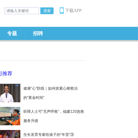
下载APP
专题
招聘
彩推荐
健康“心”防线｜如何抓紧心梗救治
的“黄金时间”
听障人士可“无声呼救”，福建120急救
服务升级
生长发育专家给孩子的“年货”③