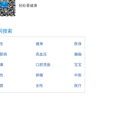
轻松看健康
词搜索
生
健身
医保
脏病
高血压
癫痫
康
口腔溃疡
宝宝
性
肿瘤
中医
督
女性
医疗