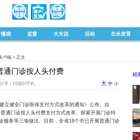
慢病
监督
大夫说
活动
生长发育
客户端
> 正文
普通门诊按人头付费
精
大
分享
|
扫描到手机
中
小
于建立健全门诊医保支付方式改革的通知》公布。自
完善普通门诊按人头付费支付方式改革、探索开展门诊特
诊服务等三项做法。目前，全省18个市已开展普通门诊