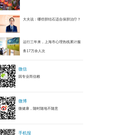
大夫说：哪些胆结石适合保胆治疗？
运行三年来，上海市心理热线累计服
务17万余人次
微信
因专业而信赖
微博
微健康，随时随地不随意
手机报