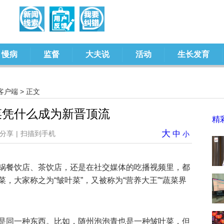
慢病
监督
大夫说
活动
生长发育
客户端
> 正文
菜凭什么成为新晋顶流
精
大
分享
|
扫描到手机
中
小
锅餐饮店、茶饮店，还是在社交媒体的吃播视频里，都
，大家称之为“皱叶菜”，又被称为“营养大王”“蔬菜界
是同一种东西。比如，随州泡泡青也是一种皱叶菜，但