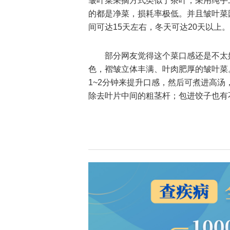
皱叶菜采摘方式类似于茶叶，采用纯手
的都是净菜，损耗率极低。并且皱叶菜
间可达15天左右，冬天可达20天以上。
部分网友觉得这个菜口感还是不太
色，褶皱立体丰满、叶肉肥厚的皱叶菜
1~2分钟来提升口感，然后可煮进高汤
除去叶片中间的粗茎杆；包进饺子也有