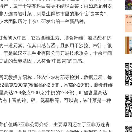
特产，属于十字花科白菜类不结球白菜；再如恐龙羽衣
非万连青皱叶菜，则是生鲜超市里的那个“新贵本贵”，
技术团队历时十余年研发出的一种新品种。
羽衣甘蓝初入中国，它富含维生素、膳食纤维、氨基酸和抗
的一道元素。但其口感苦涩，且多用于沙拉、榨汁，很
。于是武汉亚非种业有限公司开展技术攻关，十余年间
甘蓝的营养基因，又符合“中国胃”的口感。
贤宏教授介绍称，经农业农村部等检测，数据显示，每
2毫克/100克(猕猴桃的2.5倍，番茄的10倍)，膳食纤维
含量高达299毫克/100克(牛奶的2~3倍)，叶酸含量高达
外其还含有丰富的锌、硒、氨基酸等。可以说，皱叶菜是一种
养价值吗?亚非公司介绍，主要原因还在于亚非万连青