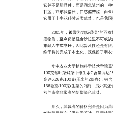
它并不是新品种，而是湖北随州的一种
甘蓝，它形状偏长，口感偏苦涩；而亚
它属于十字花科甘蓝类蔬菜，也是我国
2005年，被誉为“超级蔬菜”的
癌物质，至今仍是轻食沙拉里不可或缺
难融入中式烹饪，因此普及性还是有限
终于将其完成了本土化，既保留了羽衣
华中农业大学植物科学技术学院葛
100克皱叶菜鲜菜中维生素C含量高达15
高达6.26克/100克(玉米的2倍多)，钙
136微克/100克(生菜的2倍)，另
营养密度非常高的新型绿色蔬菜。
那么，其飙高的价格完全是因为营