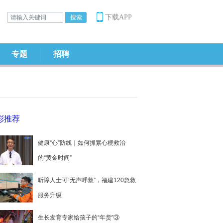
下载APP
专题
招聘
彩推荐
健康“心”防线｜如何抓紧心梗救治
的“黄金时间”
听障人士可“无声呼救”，福建120急救
服务升级
生长发育专家给孩子的“年货”③