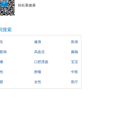
轻松看健康
词搜索
生
健身
医保
脏病
高血压
癫痫
康
口腔溃疡
宝宝
性
肿瘤
中医
督
女性
医疗