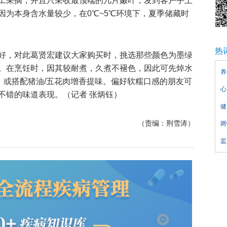
工采摘，并且只采收最顶端的几片嫩叶；发到客户手上
因为本身含水量较少，在0℃~5℃环境下，夏季储藏时
热
好，对此葛贤宏建议大家购买时，挑选那些颜色为墨绿
。在烹饪时，因其较耐煮，久煮不褪色，因此可先焯水
养
，或搭配猪油/五花肉增香提味。偏好软糯口感的朋友可
心
不错的味道表现。（记者 张炳钰）
健
（责编：荆雪涛）
两
监