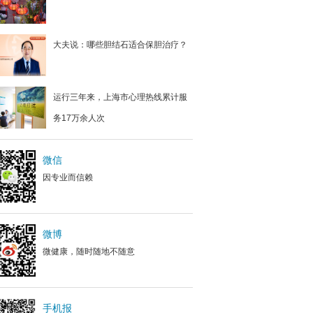
大夫说：哪些胆结石适合保胆治疗？
运行三年来，上海市心理热线累计服
务17万余人次
微信
因专业而信赖
微博
微健康，随时随地不随意
手机报