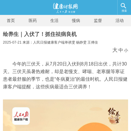
搜索
首页
医药
生活
慢病
监督
活动
绘养生｜入伏了！抓住祛病良机
2025-07-21 来源：人民日报健康客户端单祺雯 杨静雯 王傅佳
大
中
小
今年的三伏天，从7月20日入伏到8月18日出伏，共计30
天。三伏天虽暑热难耐，却是老慢支、哮喘、老寒腿等寒证
患者最舒服的季节，也是“冬病夏治”的最佳时机。人民日报健
康客户端提醒，这些疾病最适合三伏调养！