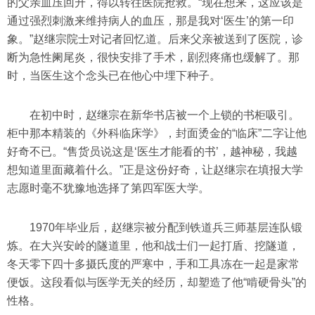
的父亲血压回升，得以转往医院抢救。“现在想来，这应该是
通过强烈刺激来维持病人的血压，那是我对‘医生’的第一印
象。”赵继宗院士对记者回忆道。后来父亲被送到了医院，诊
断为急性阑尾炎，很快安排了手术，剧烈疼痛也缓解了。那
时，当医生这个念头已在他心中埋下种子。
在初中时，赵继宗在新华书店被一个上锁的书柜吸引。
柜中那本精装的《外科临床学》，封面烫金的“临床”二字让他
好奇不已。“售货员说这是‘医生才能看的书’，越神秘，我越
想知道里面藏着什么。”正是这份好奇，让赵继宗在填报大学
志愿时毫不犹豫地选择了第四军医大学。
1970年毕业后，赵继宗被分配到铁道兵三师基层连队锻
炼。在大兴安岭的隧道里，他和战士们一起打盾、挖隧道，
冬天零下四十多摄氏度的严寒中，手和工具冻在一起是家常
便饭。这段看似与医学无关的经历，却塑造了他“啃硬骨头”的
性格。