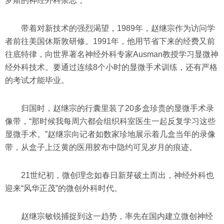
罗斯的神经外科杂志”。
带着对新技术的强烈渴望，1989年，赵继宗作为访问学
者前往美国休斯敦研修。1991年，他用节省下来的经费又前
往底特律，向世界著名神经外科专家Ausman教授学习显微神
经外科技术。要通过连续8个小时的显微手术训练，还有严格
的考试才能毕业。
归国时，赵继宗的行囊里装了20多盒珍贵的显微手术录
像带，“那时候我每周六都会组织科室医生一起反复学习这些
显微手术。”赵继宗向记者如数家珍地展示着几盒当年的录像
带，从盒子上泛黄的医用胶布中隐约可见岁月的痕迹。
21世纪初，微创理念如春日新芽破土而出，神经外科也
迎来“风华正茂”的微创外科时代。
赵继宗敏锐捕捉到这一趋势，率先在国内建立微创神经