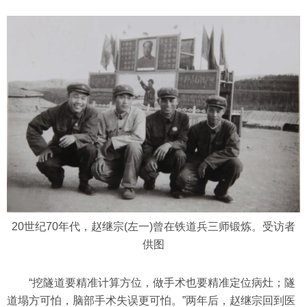
20世纪70年代，赵继宗(左一)曾在铁道兵三师锻炼。受访者
供图
“挖隧道要精准计算方位，做手术也要精准定位病灶；隧
道塌方可怕，脑部手术失误更可怕。”两年后，赵继宗回到医