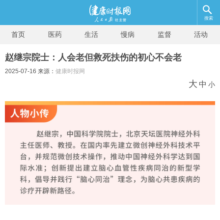
搜索
首页
医药
生活
慢病
监督
活动
赵继宗院士：人会老但救死扶伤的初心不会老
2025-07-16 来源：
健康时报网
大
中
小