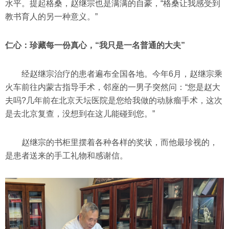
水平。提起格桑，赵继宗也是满满的自豪，“格桑让我感受到
教书育人的另一种意义。”
仁心：珍藏每一份真心，“我只是一名普通的大夫”
经赵继宗治疗的患者遍布全国各地。今年6月，赵继宗乘
火车前往内蒙古指导手术，邻座的一男子突然问：“您是赵大
夫吗?几年前在北京天坛医院是您给我做的动脉瘤手术，这次
是去北京复查，没想到在这儿能碰到您。”
赵继宗的书柜里摆着各种各样的奖状，而他最珍视的，
是患者送来的手工礼物和感谢信。