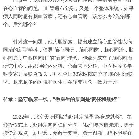
门诊中，赵继宗发现不少来看神经系统疾病的患者还存
在心血管的问题。“血管遍布全身，又是一个整体系统，如果
病人同时患有脑血管病，还有心血管病，该怎么办?先治哪
个、后治哪个?”
针对这一问题，他大胆探索，提出建立脑心血管性疾病
同治的新型学科，倡导“脑心同研，脑心同防，脑心同治，脑
心同康，中西医同用”的“五同”理念。他牵头成立了脑心同治
研究中心，组织神经内外科、心血管内外科、中医科等多学
科专家开展联合攻关，并在全国38家医院建立了脑心同治联
盟。越来越多的医院和医生正在转变观念，致力于此。
传承：坚守临床一线，“做医生的原则是‘责任和规矩’”
2022年，北京天坛医院为赵继宗授予“终身成就奖”。在
颁授仪式上，赵继宗向同仁们分享：“我们要放眼未来，勇于
接受新观点、新理念，要敢于变革、勇于创新，绝不能躺在