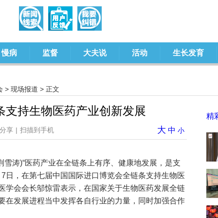
慢病
监督
大夫说
活动
生长发育
会
>
现场报道
> 正文
条支持生物医药产业创新发展
精
大
分享
|
扫描到手机
中
小
 荆雪涛)“医药产业在全链条上有序、健康地发展，是支
月7日，在第七届中国国际进口博览会全链条支持生物医
医学会会长邬惊雷表示，在国家关于生物医药发展全链
要在发展进程当中发挥各自行业的力量，同时加强合作