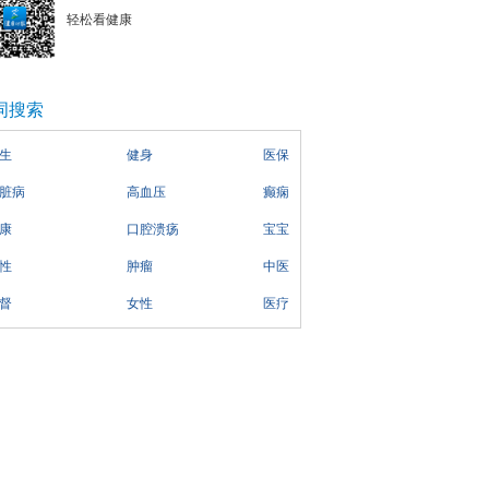
轻松看健康
词搜索
生
健身
医保
脏病
高血压
癫痫
康
口腔溃疡
宝宝
性
肿瘤
中医
督
女性
医疗