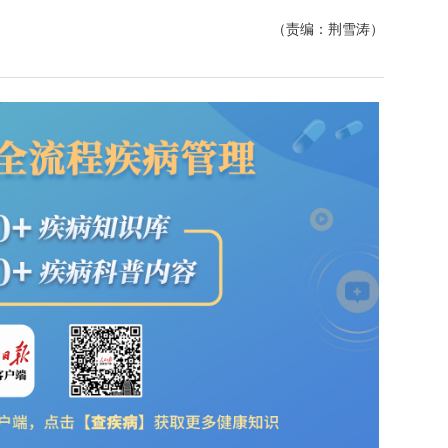
（责编：荆雪涛）