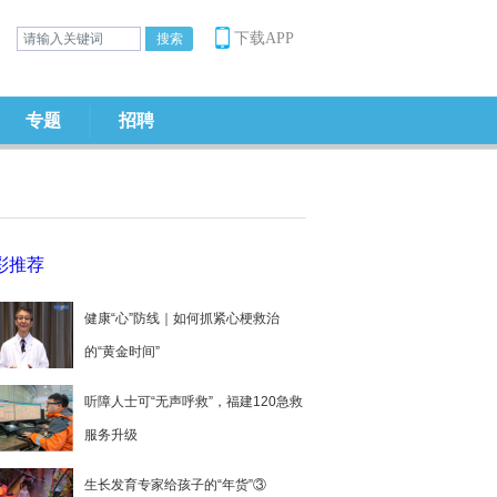
下载APP
专题
招聘
彩推荐
健康“心”防线｜如何抓紧心梗救治
的“黄金时间”
听障人士可“无声呼救”，福建120急救
服务升级
生长发育专家给孩子的“年货”③