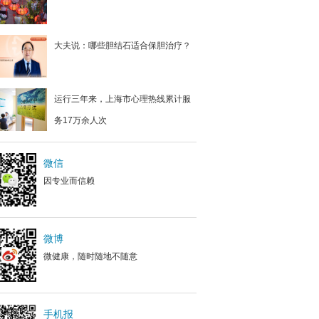
大夫说：哪些胆结石适合保胆治疗？
运行三年来，上海市心理热线累计服
务17万余人次
微信
因专业而信赖
微博
微健康，随时随地不随意
手机报