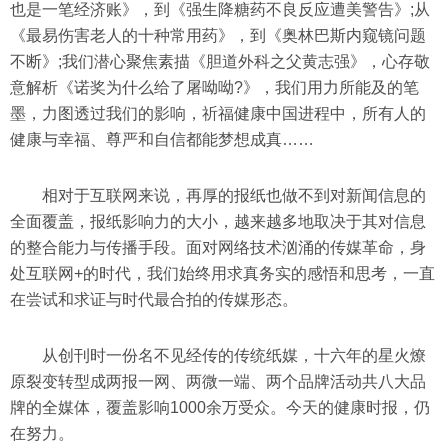
也是一笔经济账》，到《强生降糖药不良反应遭美警告》;从
《最易伤害老人的十种常用药》，到《奥林巴斯内窥镜问题
不断》;我们潜心聚焦素描《胆道外科之父黄志强》，心存敬
意解析《诺奖为什么给了屠呦呦?》，我们用力所能及的笔
墨，力图透过我们的影响，祈福健康中国进程中，所有人的
健康与幸福、尊严和自信都能梦想成真……
相对于互联网来说，再厚的报纸也做不到对新闻信息的
全面覆盖，报纸影响力的大小，越来越多地取决于其对信息
的整合能力与传播手段。面对网络技术汹涌的传媒革命，身
处互联网+的时代，我们始终用求真务实的感悟和思考，一直
在尝试和求证与时代最合拍的传媒形态。
从创刊时一份名不见经传的传统纸媒，十六年的星火燎
原裂变转型成两报一网、两微一端、两个品牌活动共八大品
牌的全媒体，覆盖影响1000余万受众。今天的健康时报，仍
在努力。