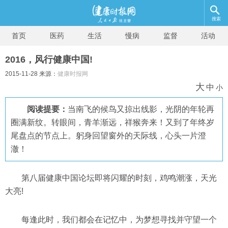
搜索
首页
医药
生活
慢病
监督
活动
2016，风行健康中国!
2015-11-28 来源：
健康时报网
大
中
小
阅读提要：
当南飞的候鸟又掠出线影，光阴的年轮再
圈满新纹。转眼间，青羊渐远，祥猴奔来！又到了年终岁
尾盘点的节点上。躬身回望窗外的天际线，心头一片澄
澈！
第八届健康中国论坛即将闪耀的时刻，鸡鸣潮涨，天光
大亮!
每逢此时，我们都会在记忆中，为梦想寻找并守望一个