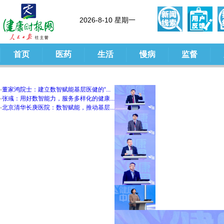
2026-8-10 星期一
首页
医药
生活
慢病
监督
·
董家鸿院士：建立数智赋能基层医健的“...
·
张彧：用好数智能力，服务多样化的健康...
·
北京清华长庚医院：数智赋能，推动基层...